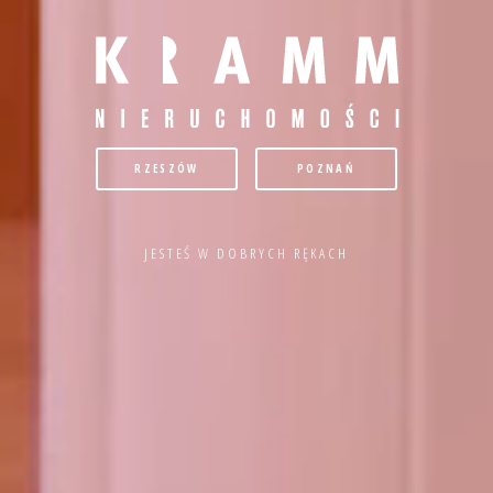
RZESZÓW
POZNAŃ
JESTEŚ W DOBRYCH RĘKACH